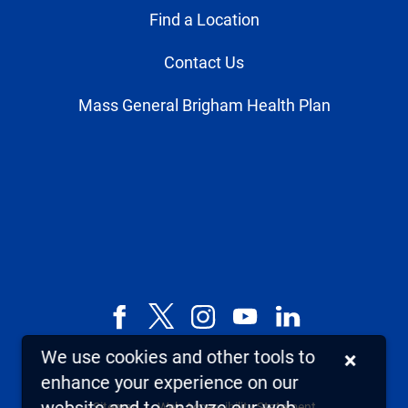
Find a Location
Contact Us
Mass General Brigham Health Plan
Facebook
X,
Instagram
YouTube
LinkedIn
formerly
We use cookies and other tools to
×
known
enhance your experience on our
as
Sitemap
Web Accessibility Statement