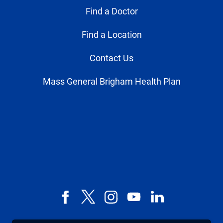
Find a Doctor
Find a Location
Contact Us
Mass General Brigham Health Plan
Facebook
X,
Instagram
YouTube
LinkedIn
formerly