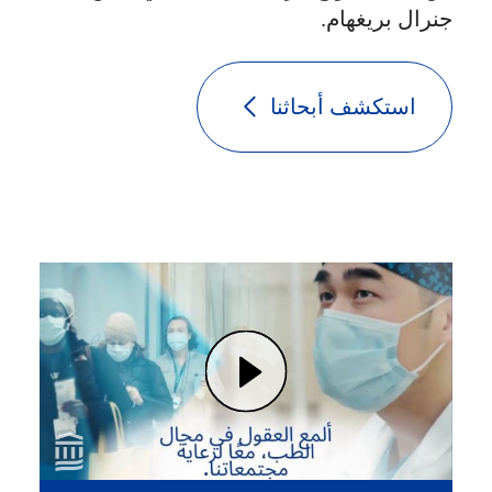
جنرال بريغهام.
استكشف أبحاثنا
Play ألمع العقول في مجال الطب يتعاونون من أجلك | مستشفى ماس جنرال بريغهام (opens in modal dialog)