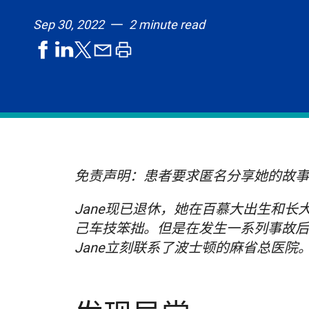
Sep 30, 2022
2 minute read
share
share
share
print
share
on
on
by
article
on
facebook
linkedIn
email
X,
formerly
known
as
Twitter
免责声明：患者要求匿名分享她的故事
Jane现已退休，她在百慕大出生和长
己车技笨拙。但是在发生一系列事故后
Jane立刻联系了波士顿的麻省总医院