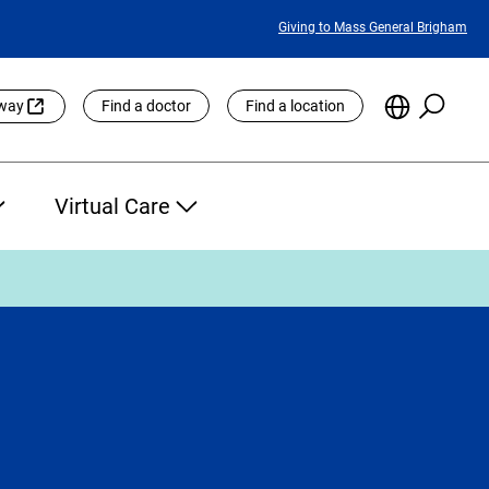
Featured
Giving to Mass General Brigham
Links
Searc
Choose
eway
Find a doctor
Find a location
the
Languag
Site
Virtual Care