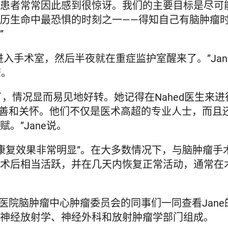
患者常常因此感到很惊讶。我们的主要目标是尽可
历生命中最恐惧的时刻之一——得知自己有脑肿瘤
”
进入手术室，然后半夜就在重症监护室醒来了。”Ja
查。
了，情况显而易见地好转。她记得在Nahed医生来
生的友善和关怀。他们不仅是医术高超的专业人士，而
。”Jane说。
4小时的康复效果非常明显”。在大多数情况下，与脑肿
术后相当活跃，并在几天内恢复正常活动，通常在
麻省总医院脑肿瘤中心肿瘤委员会的同事们一同查看Ja
神经放射学、神经外科和放射肿瘤学部门组成。