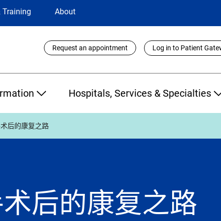
 Training
About
Utility
Request an appointment
Log in to Patient Gat
Links
ormation
Hospitals, Services & Specialties
手术后的康复之路
手术后的康复之路