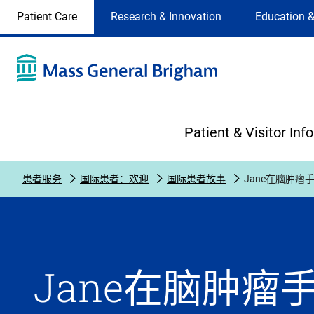
Site
Changing
Patient Care
Research & Innovation
Education &
Selection
the
site
selection
will
update
the
Primary
primary
Patient & Visitor Inf
navigation
on
the
患者服务
国际患者：欢迎
国际患者故事
Jane在脑肿瘤
page
Jane在脑肿瘤