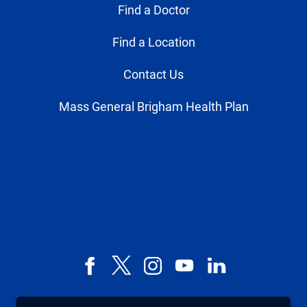
Find a Doctor
Find a Location
Contact Us
Mass General Brigham Health Plan
Facebook
X,
Instagram
YouTube
LinkedIn
formerly
known